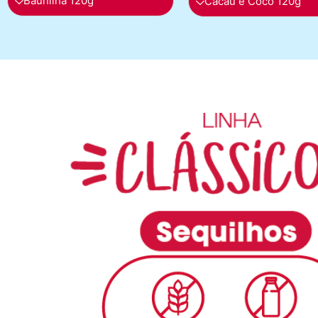
Baunilha 120g
Cacau e Coco 120g