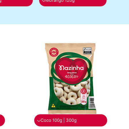
g
Morango 120g
Coco 100g | 300g