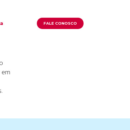
ha
FALE CONOSCO
do
l em
s.