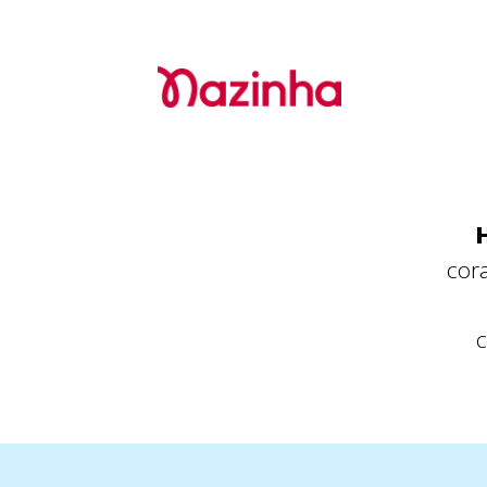
cor
c